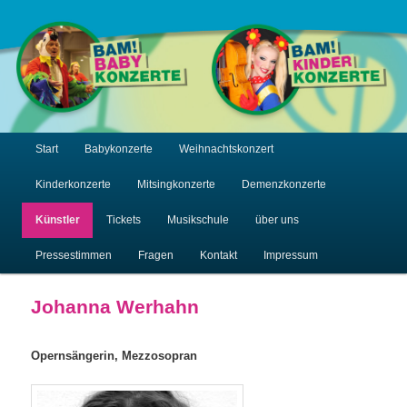
Main menu
Start
Babykonzerte
Weihnachtskonzert
Skip to primary content
Skip to secondary content
Kinderkonzerte
Mitsingkonzerte
Demenzkonzerte
Künstler
Tickets
Musikschule
über uns
Pressestimmen
Fragen
Kontakt
Impressum
Johanna Werhahn
Opernsängerin, Mezzosopran